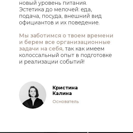
новый уровень питания.
Эстетика до мелочей: еда,
подача, посуда, внешний вид
1
2
официантов и их поведение.
Мы заботимся о твоем времени
и берем все организационные
задачи на себя,
так как имеем
колоссальный опыт в подготовке
и реализации событий!
Кристина
Калина
Основатель
Выбор стилистики,
Заин
сервировка столов
резу
Чуткий персонал