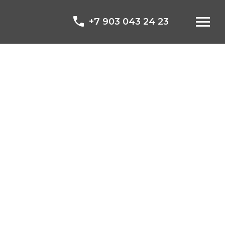
+7 903 043 24 23
Кофе-брейк на
ваше мероприятие.
БЕЗЛИМИТНЫЙ
кофе !
при заказе от 1 200 рублей/чел.